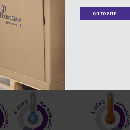
 95 Kpa de presión homologada por UN3373. Tamaño A3 o A4 
GO TO SITE
crocartón corrugado. También disponible con bastidores para
e de alta densidad (sin CFC y HCFC).
ca).