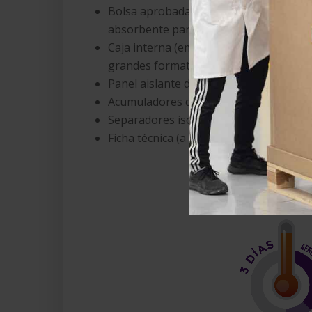
Bolsa aprobada e impresa resistente a
absorbente para posibles roturas.
Caja interna (embalaje protector de mi
grandes formatos).
Panel aislante de poliuretano inyectabl
Acumuladores de frío o Trays.
Separadores isotérmicos (barrera térmi
Ficha técnica (a petición del cliente).