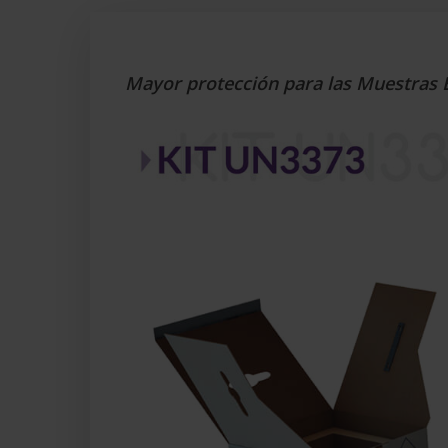
Mayor protección para las Muestras B
Hit enter to search or ESC to close