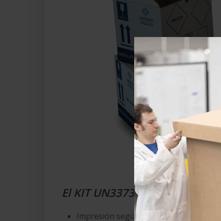
El KIT UN3373 incluye:
Impresión según UN-IP650 y ADR-IAT