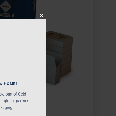
Close
this
module
EW HOME!
now part of Cold
r global partner
ckaging.