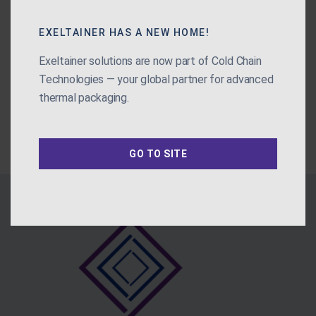
KIT P-Tainer
Tel.: + 55 11 4476-132
Ficha técnica (emitida mediante
EXELTAINER HAS A NEW HOME!
NEOX
solicitação do cliente).
comercial@exeltainer
English
Pallet Shipper
Exeltainer solutions are now part of Cold Chain
Technologies — your global partner for advanced
Español
Single US Pallet Shipp
thermal packaging.
LD7 Quarter PMC EX3
Português
GO TO SITE