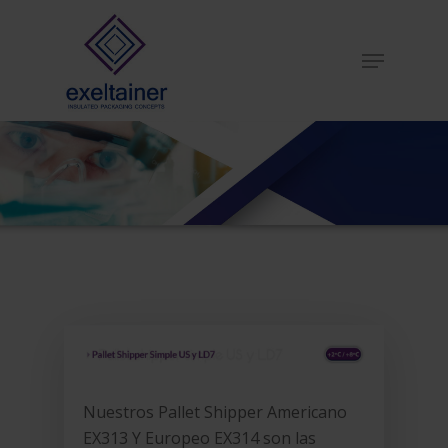
Hit enter to search or ESC to close
Nuestros Pallet Shipper Americano
EX313 Y Europeo EX314 son las