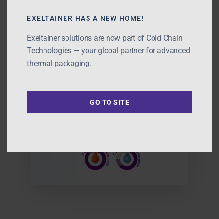
Tel: +34 918 720 780
NEOX
EXELTAINER HAS A NEW HOME!
sales@exeltainer.com
Pallet Shipper
English
Exeltainer solutions are now part of Cold Chain
Single US Pallet Shipp
Technologies — your global partner for advanced
Español
LD7 Quarter PMC EX3
thermal packaging.
Português
GO TO SITE