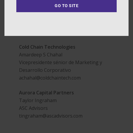
mercado. Para obtener más información
GO TO SITE
sobre Aurora Capital Partners,
visite:
https://www.auroracap.com/
Contactos de medios
Cold Chain Technologies
Amardeep S Chahal
Vicepresidente sénior de Marketing y
Desarrollo Corporativo
achahal@coldchaintech.com
Aurora Capital Partners
Taylor Ingraham
ASC Advisors
tingraham@ascadvisors.com