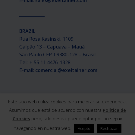
E-mail:
sales@exeltainer.com
____________
BRAZIL
Rua Rosa Kasinski, 1109
Galpão 13 – Capuava – Mauá
São Paulo CEP: 09380-128 – Brasil
Tel.: + 55 11 4476-1328
E-mail:
comercial@exeltainer.com
Este sitio web utiliza cookies para mejorar su experiencia.
Asumimos que está de acuerdo con nuestra
Política de
Cookies
pero, si lo desea, puede optar por no seguir
navegando en nuestra web.
Acepto
Rechazar
© 2019 Exeltainer / Design e desenvolvimento: