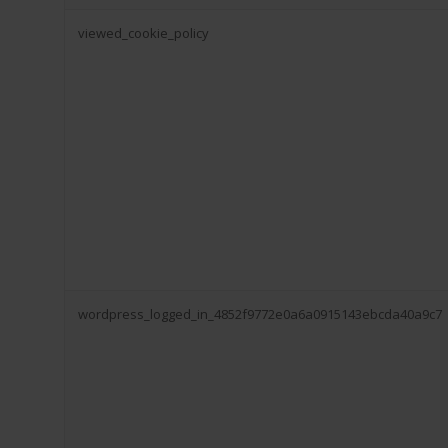
viewed_cookie_policy
wordpress_logged_in_4852f9772e0a6a0915143ebcda40a9c7