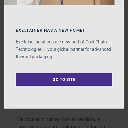
Notícias
Active Transport
KIT P-Tainer
Tel.: + 55 11 4476-132
wp-settings-1
EXELTAINER HAS A NEW HOME!
NEOX
comercial@exeltainer
English
Pallet Shipper
Exeltainer solutions are now part of Cold Chain
Technologies — your global partner for advanced
Español
Single US Pallet Shipp
thermal packaging.
LD7 Quarter PMC EX3
Português
wp-settings-time-1
GO TO SITE
Se você eliminar os cookies técnicos, é
possível que apareça algum erro durante