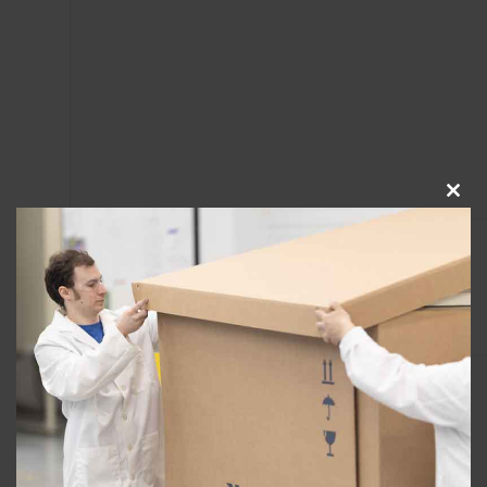
Clos
this
modu
wordpress_sec_4852f9772e0a6a0915143ebcda40a9c7
Início
Empresa
Soluções
wordpress_test_cookie
Qualidade
NeoX Reutilizável Pa
x Serviço de Uso
Contato
KIT UN3373